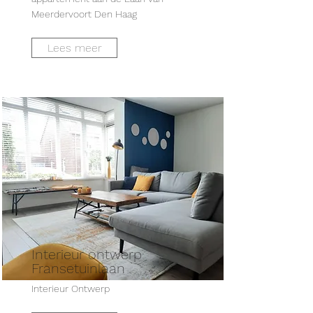
Meerdervoort Den Haag
Lees meer
Interieur ontwerp
Fransetuinlaan
Interieur Ontwerp