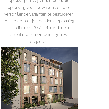
oplossingen. Wij vinden de ideale
oplossing voor jouw wensen door
verschillende varianten te bestuderen
en samen met jou de ideale oplossing
te realiseren. Bekijk hieronder een
selectie van onze woningbouw
projecten.
CPO LeeuwenHoek
woongebouw Delft