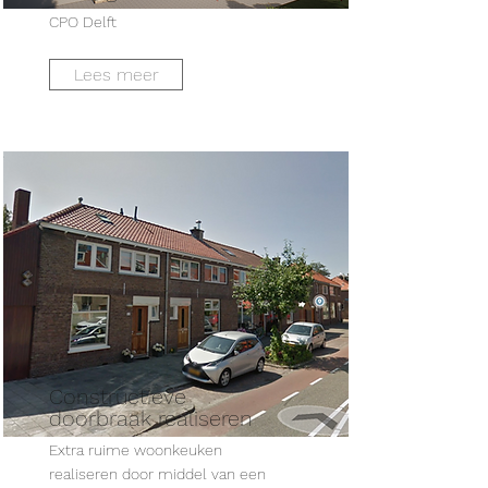
CPO Delft
Lees meer
Constructieve
doorbraak realiseren
Extra ruime woonkeuken
realiseren door middel van een