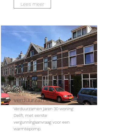
Lees meer
Jaren 30 woning
verduurzamen Delft
Verduurzamen jaren 30 woning
Delft, met eerste
vergunningaanvraag voor een
warmtepomp.