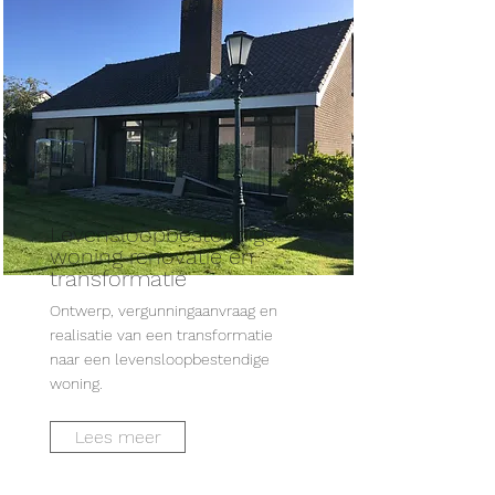
Levensloopbestendige
woning renovatie en
transformatie
Ontwerp, vergunningaanvraag en
realisatie van een transformatie
naar een levensloopbestendige
woning.
Lees meer