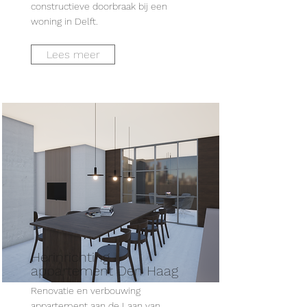
constructieve doorbraak bij een
woning in Delft.
Lees meer
Herinrichting
appartement Den Haag
Renovatie en verbouwing
appartement aan de Laan van