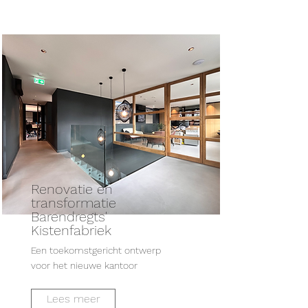
Renovatie en
transformatie
Barendregts'
Kistenfabriek
Een toekomstgericht ontwerp
voor het nieuwe kantoor
Lees meer