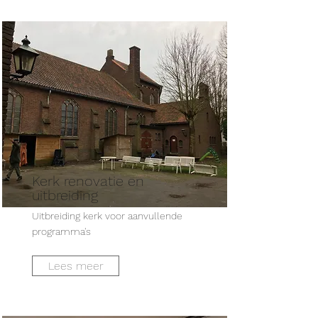
Kerk renovatie en
uitbreiding
Uitbreiding kerk voor aanvullende
programma's
Lees meer