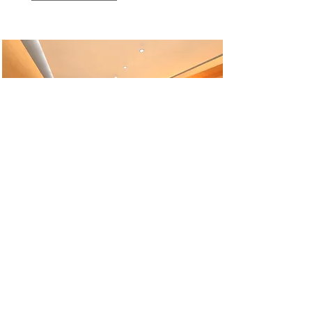
Renovatie en
verduurzaming
inrichting Laundrette
Een wasautomaat
Lees meer