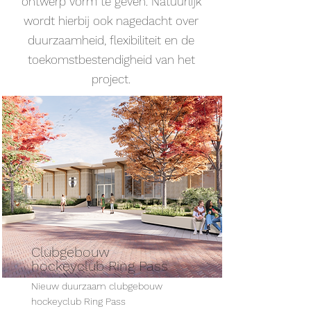
ontwerp vorm te geven. Natuurlijk
wordt hierbij ook nagedacht over
duurzaamheid, flexibiliteit en de
toekomstbestendigheid van het
project.
Clubgebouw
hockeyclub Ring Pass
Nieuw duurzaam clubgebouw
hockeyclub Ring Pass