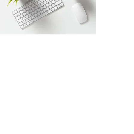
Heb je andere vragen?
Vul onderstaand formulier in, we
nemen zo snel mogelijk contact met je
op.
Voornaam
Achternaam