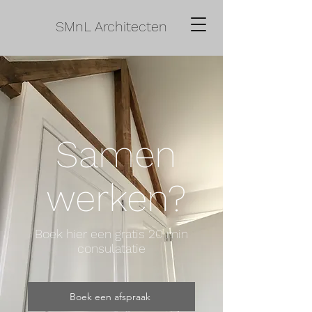
SMnL Architecten
Samen
werken?
Boek hier een gratis 20 min
consulatatie
Boek een afspraak