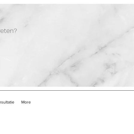
 weten?
sultatie
More