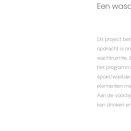
Een was
Dit project be
opdracht is o
wachtruimte. 
het programma 
spoel/wasbak. 
elementen met
Aan de voorzij
kan drinken e