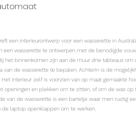
automaat
treft een interieurontwerp voor een wasserette in Austral
m een wasserette te ontwerpen met de benodigde vou
Bij het binnenkomen zijn aan de muur drie tableaus om 
van de wasserette te bepalen. Achterin is de mogelijkh
Het interieur zelf is voorzien van op maat gemaakte ho
 openingen en plekken om te zitten, of om de was op 
de van de wasserette is een barretje waar men rustig ee
n de laptop openklappen om te werken.