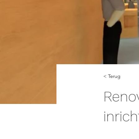
< Terug
Renov
inric