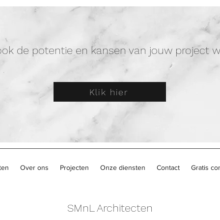
 ook de potentie en kansen van jouw project
Klik hier
ten
Over ons
Projecten
Onze diensten
Contact
Gratis con
SMnL Architecten