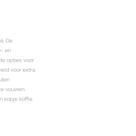
ië. De
w- en
de opties voor
eid voor extra
uten
te vouwen.
n kopje koffie