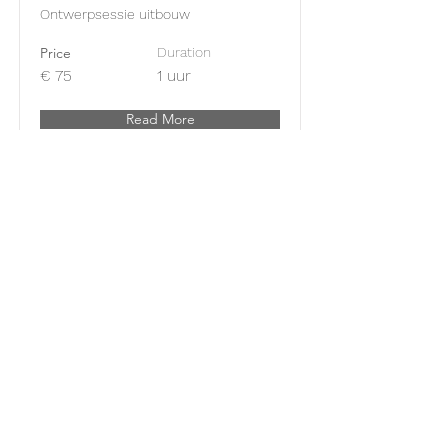
Ontwerpsessie uitbouw
Price
Duration
€ 75
1 uur
Read More
Meubel ontwerp
Meubel ontwerpen online