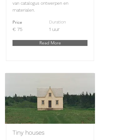
van catalogus ontwerpen en
materialen.
Price
Duration
€ 75
1 uur
Read More
Tiny houses