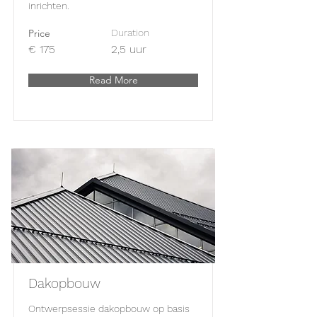
inrichten.
Price
Duration
€ 175
2,5 uur
Read More
Dakopbouw
Ontwerpsessie dakopbouw op basis